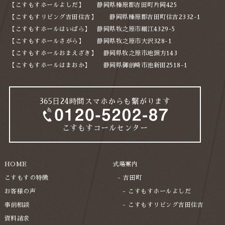
【こすもすホールよしだ】 静岡県榛原郡吉田町片岡425
2024年6月
【こすもすリビング吉田住吉】 静岡県榛原郡吉田町住吉2332-1
【こすもすホールはいばら】 静岡県牧之原市細江4329-5
2024年5月
【こすもすホールさがら】 静岡県牧之原市大沢328-1
2024年2月
【こすもすホールおまえざき】 静岡県牧之原市地頭方143
【こすもすホールはまおか】 静岡県御前崎市池新田2518-1
2023年12月
2023年10月
365日24時間スマホからも繋がります
2023年8月
2023年6月
こすもすコールセンター
2023年5月
2023年4月
HOME
式場案内
2023年3月
こすもすの特徴
吉田町
お客様の声
こすもすホールよしだ
2022年12月
事前相談
こすもすリビング吉田住吉
2022年11月
資料請求