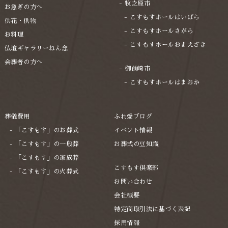
2022年10月
牧之原市
お急ぎの方へ
こすもすホールはいばら
供花・供物
2022年9月
こすもすホールさがら
お料理
2022年8月
こすもすホールおまえざき
仏壇ギャラリーねん念
2022年7月
会葬者の方へ
御前崎市
2022年5月
こすもすホールはまおか
2022年2月
2021年12月
葬儀費用
ふれ愛ブログ
「こすもす」のお葬式
イベント情報
2021年11月
「こすもす」の一般葬
お葬式の豆知識
2021年10月
「こすもす」の家族葬
2021年4月
こすもす倶楽部
「こすもす」の火葬式
お問い合わせ
2021年3月
会社概要
2020年11月
特定商取引法に基づく表記
2020年9月
採用情報