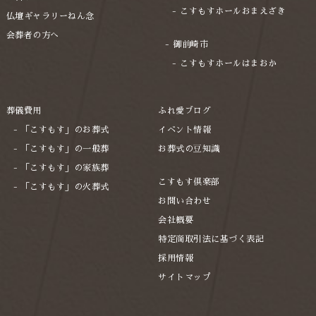
2022年8月
こすもすホールおまえざき
仏壇ギャラリーねん念
2022年7月
会葬者の方へ
御前崎市
2022年5月
こすもすホールはまおか
2022年2月
2021年12月
葬儀費用
ふれ愛ブログ
「こすもす」のお葬式
イベント情報
2021年11月
「こすもす」の一般葬
お葬式の豆知識
2021年10月
「こすもす」の家族葬
2021年4月
こすもす倶楽部
「こすもす」の火葬式
お問い合わせ
2021年3月
会社概要
2020年11月
特定商取引法に基づく表記
2020年9月
採用情報
サイトマップ
2019年12月