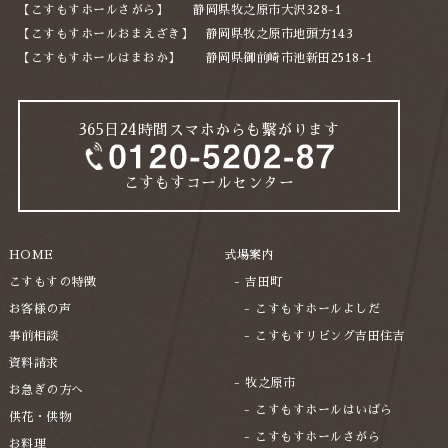
【こすもすホールさがら】 静岡県牧之原市大沢328-1
2024年2月
【こすもすホールおまえざき】 静岡県牧之原市地頭方143
【こすもすホールはまおか】 静岡県御前崎市池新田2518-1
2023年12月
2023年10月
365日24時間スマホからも繋がります
2023年8月
2023年6月
こすもすコールセンター
2023年5月
2023年4月
HOME
式場案内
2023年3月
こすもすの特徴
吉田町
お客様の声
こすもすホールよしだ
2022年12月
事前相談
こすもすリビング吉田住吉
2022年11月
資料請求
2022年10月
牧之原市
お急ぎの方へ
こすもすホールはいばら
供花・供物
2022年9月
こすもすホールさがら
お料理