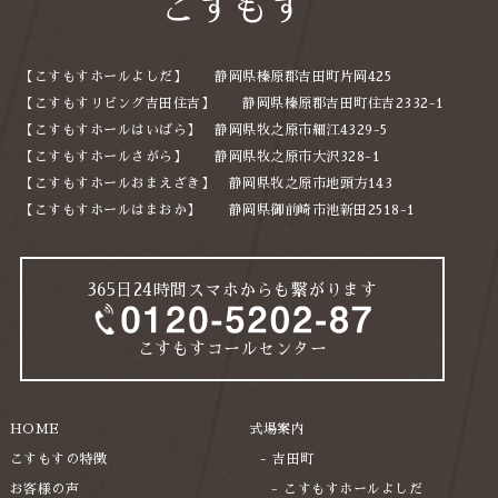
こすもす
2024年8月
2024年7月
【こすもすホールよしだ】 静岡県榛原郡吉田町片岡425
2024年6月
【こすもすリビング吉田住吉】 静岡県榛原郡吉田町住吉2332-1
【こすもすホールはいばら】 静岡県牧之原市細江4329-5
2024年5月
【こすもすホールさがら】 静岡県牧之原市大沢328-1
2024年2月
【こすもすホールおまえざき】 静岡県牧之原市地頭方143
【こすもすホールはまおか】 静岡県御前崎市池新田2518-1
2023年12月
2023年10月
365日24時間スマホからも繋がります
2023年8月
2023年6月
こすもすコールセンター
2023年5月
2023年4月
HOME
式場案内
2023年3月
こすもすの特徴
吉田町
お客様の声
こすもすホールよしだ
2022年12月