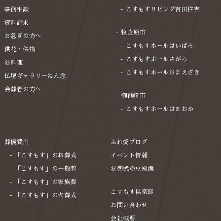
事前相談
こすもすリビング吉田住吉
2022年11月
資料請求
2022年10月
牧之原市
お急ぎの方へ
こすもすホールはいばら
供花・供物
2022年9月
こすもすホールさがら
お料理
2022年8月
こすもすホールおまえざき
仏壇ギャラリーねん念
2022年7月
会葬者の方へ
御前崎市
2022年5月
こすもすホールはまおか
2022年2月
2021年12月
葬儀費用
ふれ愛ブログ
「こすもす」のお葬式
イベント情報
2021年11月
「こすもす」の一般葬
お葬式の豆知識
2021年10月
「こすもす」の家族葬
2021年4月
こすもす倶楽部
「こすもす」の火葬式
お問い合わせ
2021年3月
会社概要