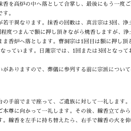
抹香を高炉の中へ落として合掌し、最後にもう一度ご
です。
が若干異なります。
抹香の回数は、真言宗は3回、浄
回程度つまんで額に押し頂きながら焼香しますが、浄
まま香炉へ落とします。
曹洞宗は1回目は額に押し頂
となっています。
日蓮宗では、1回または3回となって
いがありますので、葬儀に参列する前に宗派について
台の手前でまで座って、ご遺族に対して一礼します。
ご本尊に向かって一礼します。その後、線香立てから
す。線香を左手に持ち替えたら、右手で線香の火を仰