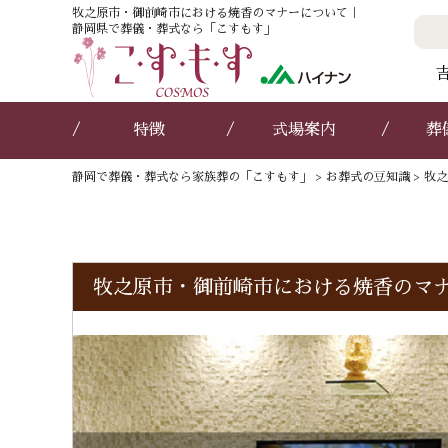
牧之原市・御前崎市における焼香のマナーについて｜
静岡県で葬儀・葬式なら「こすもす」
特徴
式場案内
葬
静岡で葬儀・葬式なら家族葬の「こすもす」
>
お葬式の豆知識
>
牧之
牧之原市・御前崎市における焼香のマ