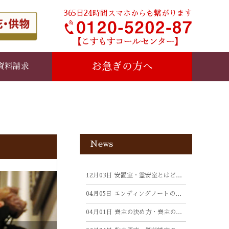
365日24時間スマホからも繋がります
お急ぎの方へ
資料請求
News
12月03日
安置室・霊安室とはどんなところ？
04月05日
エンディングノートの書き方
04月01日
喪主の決め方・喪主のすべきことについて