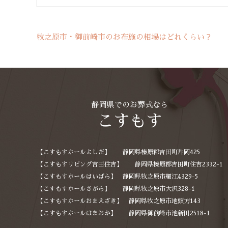
牧之原市・御前崎市のお布施の相場はどれくらい？
静岡県でのお葬式なら
こすもす
【こすもすホールよしだ】 静岡県榛原郡吉田町片岡425
【こすもすリビング吉田住吉】 静岡県榛原郡吉田町住吉2332-1
【こすもすホールはいばら】 静岡県牧之原市細江4329-5
【こすもすホールさがら】 静岡県牧之原市大沢328-1
【こすもすホールおまえざき】 静岡県牧之原市地頭方143
【こすもすホールはまおか】 静岡県御前崎市池新田2518-1