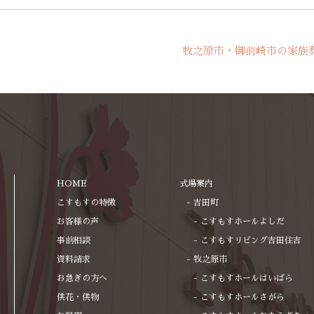
牧之原市・御前崎市の家族
HOME
式場案内
こすもすの特徴
吉田町
お客様の声
こすもすホールよしだ
事前相談
こすもすリビング吉田住吉
資料請求
牧之原市
お急ぎの方へ
こすもすホールはいばら
供花・供物
こすもすホールさがら