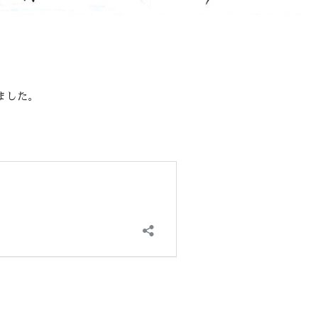
、
、
ました。