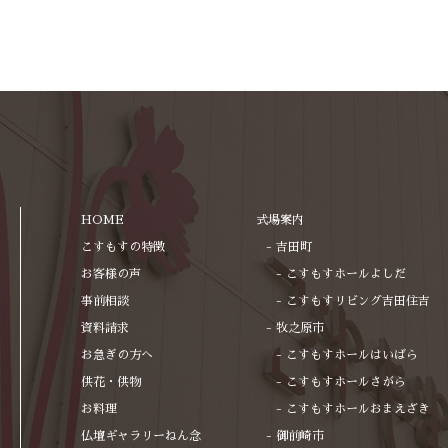
HOME
式場案内
こすもすの特徴
吉田町
お客様の声
こすもすホールよしだ
事前相談
こすもすリビング吉田住吉
資料請求
牧之原市
お急ぎの方へ
こすもすホールはいばら
供花・供物
こすもすホールさがら
お料理
こすもすホールおまえざき
仏壇ギャラリーねん念
御前崎市