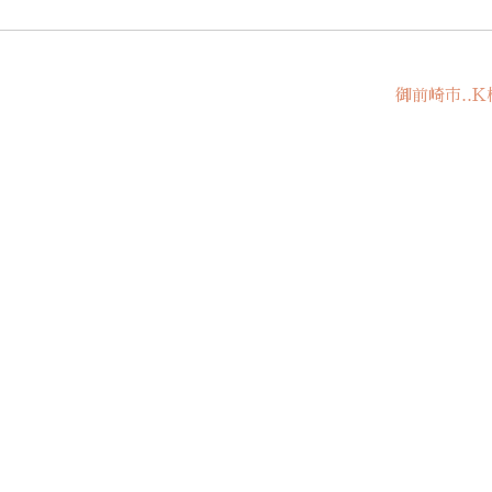
御前崎市‥K様