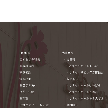
HOME
式場案内
こすもすの特徴
吉田町
お客様の声
こすもすホールよしだ
事前相談
こすもすリビング吉田住吉
資料請求
牧之原市
お急ぎの方へ
こすもすホールはいばら
供花・供物
こすもすホールさがら
お料理
こすもすホールおまえざき
仏壇ギャラリーねん念
御前崎市